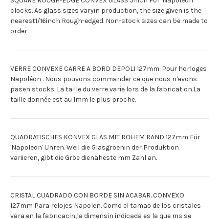
SQUARE ROUGH-EDGE CONVEX GLASS 5inch For 'Napoleon'
clocks. As glass sizes varyin production, the size given is the
nearest1/16inch Rough-edged. Non-stock sizes can be made to
order.
VERRE CONVEXE CARRE A BORD DEPOLI 127mm. Pour horloges
Napoléon . Nous pouvons commander ce que nous n'avons
pasen stocks. La taille du verre varie lors de la fabrication.La
taille donnée est au 1mm le plus proche.
QUADRATISCHES KONVEX GLAS MIT ROHEM RAND 127mm Für
'Napoleon' Uhren. Weil die Glasgröenin der Produktion
variieren, gibt die Gröe dienäheste mm Zahl an.
CRISTAL CUADRADO CON BORDE SIN ACABAR. CONVEXO.
127mm Para relojes Napolen. Como el tamao de los cristales
vara en la fabricacin,la dimensin indicada es la que ms se