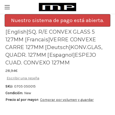
Nuestro sistema de pago está abierta.
[English]SQ. R/E CONVEX GLASS 5
127MM [Francais]VERRE CONVEXE
CARRE 127MM [Deutsch]KONV.GLAS,
QUADR. 127MM [Espagnol]ESPEJO
CUAD. CONVEXO 127MM
28,94€
Escribir una reseña
SKU:
0705 050015
Condición:
New
Precio al por mayor:
Comprar por volumen y guardar