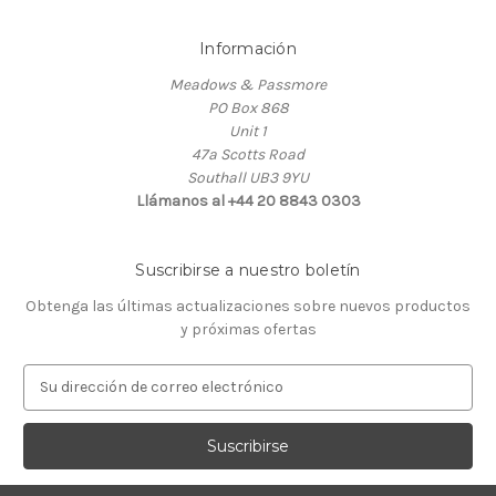
Información
Meadows & Passmore
PO Box 868
Unit 1
47a Scotts Road
Southall UB3 9YU
Llámanos al +44 20 8843 0303
Suscribirse a nuestro boletín
Obtenga las últimas actualizaciones sobre nuevos productos
y próximas ofertas
D
i
r
e
c
c