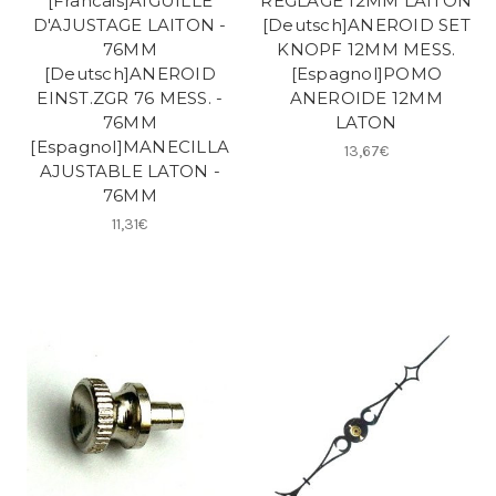
[Francais]AIGUILLE
REGLAGE 12MM LAITON
D'AJUSTAGE LAITON -
[Deutsch]ANEROID SET
76MM
KNOPF 12MM MESS.
[Deutsch]ANEROID
[Espagnol]POMO
EINST.ZGR 76 MESS. -
ANEROIDE 12MM
76MM
LATON
[Espagnol]MANECILLA
13,67€
AJUSTABLE LATON -
76MM
11,31€