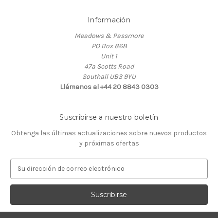
Información
Meadows & Passmore
PO Box 868
Unit 1
47a Scotts Road
Southall UB3 9YU
Llámanos al +44 20 8843 0303
Suscribirse a nuestro boletín
Obtenga las últimas actualizaciones sobre nuevos productos
y próximas ofertas
D
i
r
e
c
c