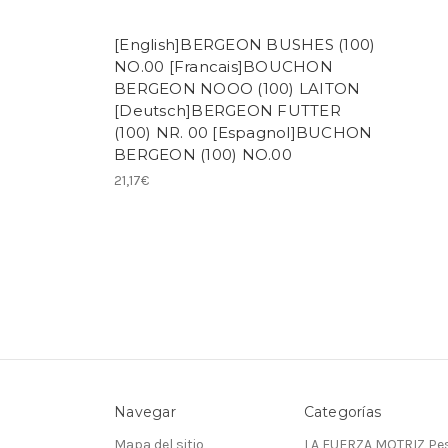
[English]BERGEON BUSHES (100)
NO.00 [Francais]BOUCHON
BERGEON NOOO (100) LAITON
[Deutsch]BERGEON FUTTER
(100) NR. 00 [Espagnol]BUCHON
BERGEON (100) NO.00
21,17€
Navegar
Categorías
Mapa del sitio
LA FUERZA MOTRIZ Pes