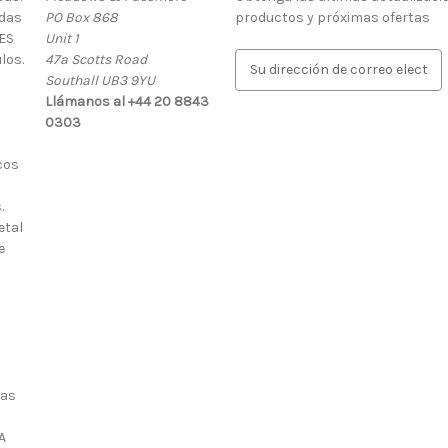
rdas
PO Box 868
productos y próximas ofertas
ES
Unit 1
los.
47a Scotts Road
D
Southall UB3 9YU
i
Llámanos al +44 20 8843
r
0303
e
c
cos
c
i
.
ó
etal
n
e
d
e
c
o
r
r
e
ias
o
e
A
l