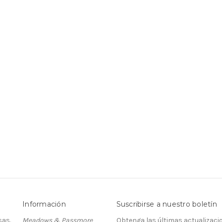
Información
Suscribirse a nuestro boletín
as.
Meadows & Passmore
Obtenga las últimas actualizaci