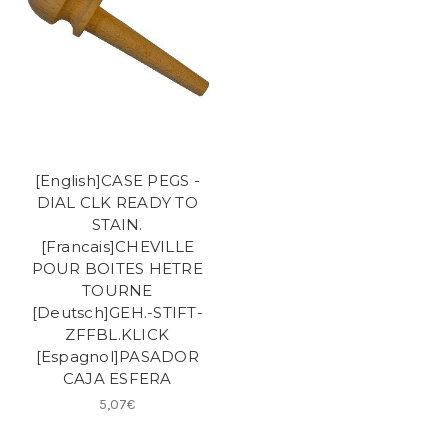
[English]CASE PEGS -
DIAL CLK READY TO
STAIN.
[Francais]CHEVILLE
POUR BOITES HETRE
TOURNE
[Deutsch]GEH.-STIFT-
ZFFBL.KLICK
[Espagnol]PASADOR
CAJA ESFERA
5,07€