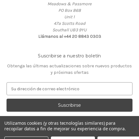
Meadows & Passmore
PO Box 868
Unit 1
47a Scotts Road
Southall UB3 9YU
Llámanos al +44 20 8843 0303
Suscribirse a nuestro boletín
Obtenga las últimas actualizaciones sobre nuevos productos
y próximas ofertas
D
i
r
e
c
c
Utilizamos cookies (y otras tecnologías similares) para
i
recopilar datos a fin de mejorar su experiencia de compra.
ó
© 2026 Almacén de Relojeros
n