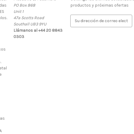
rdas
PO Box 868
productos y próximas ofertas
ES
Unit 1
los.
47a Scotts Road
D
Southall UB3 9YU
i
Llámanos al +44 20 8843
r
0303
e
c
cos
c
i
.
ó
etal
n
e
d
e
c
o
r
r
e
ias
o
e
A
l