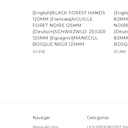
[English]BLACK FOREST HANDS
[Engl
120MM [Francais]AIGUILLE
82MM 
FORET NOIRE 125MM
NOIR
[Deutsch]SCHWRZWLD. ZEIGER
[Deut
125MM [Espagnol]MANECILL
82MM 
BOSQUE NEGR 125MM
BOSQ
32,95€
25,46€
Navegar
Categorías
Mapa del sitio
LA FUERZA MOTRIZ Pes