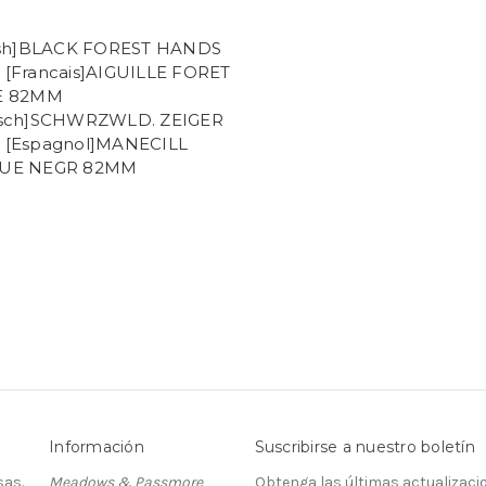
ish]BLACK FOREST HANDS
[Francais]AIGUILLE FORET
E 82MM
sch]SCHWRZWLD. ZEIGER
[Espagnol]MANECILL
UE NEGR 82MM
Información
Suscribirse a nuestro boletín
as.
Meadows & Passmore
Obtenga las últimas actualizaci