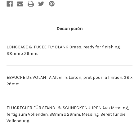
[Francais]EBAUCHE
[Francais]EBAUCHE
DE
DE
VOLANT
VOLANT
A
A
AILETTE
AILETTE
[Deutsch]STANDUHR
[Deutsch]STANDUHR
FLUGREGLER
FLUGREGLER
Descripción
38MM
38MM
X
X
26MM
26MM
[Espagnol]SOPORTE
[Espagnol]SOPORTE
LONGCASE & FUSEE FLY BLANK Brass, ready for finishing.
FLOTANTE
FLOTANTE
RELOJ
RELOJ
38mm x 26mm.
DE
DE
PIE
PIE
EBAUCHE DE VOLANT A AILETTE Laiton, prêt pour la finition. 38 x
26mm.
FLUGREGLER FÛR STAND- & SCHNECKENUHREN Aus Messing,
fertig zum Vollenden. 38mm x 26mm. Messing. Bereit für die
Vollendung.