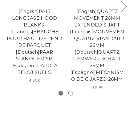
[English]PAIR
[English]QUARTZ
[
LONGCASE HOOD
MOVEMENT 26MM
BLANKS.
EXTENDED SHAFT
[Francais]EBAUCHE
[Francais]MOUVEMEN
POUR HAUT DE PEND
T QUARTZ STANDARD
P
DE PARQUET
26MM
[
[Deutsch]PAAR
[Deutsch]QUARTZ
STANDUHR SP.
UHRWERK SCHAFT
[
[Espagnol]CAPOTA
26MM
RELOJ SUELO
[Espagnol]MECANISM
O DE CUARZO 26MM
4,60€
9,93€