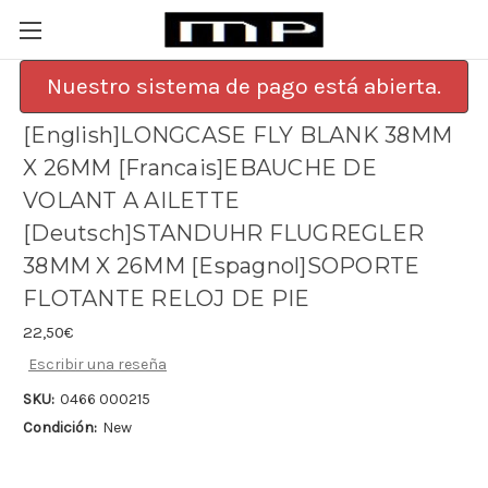
Nuestro sistema de pago está abierta.
[English]LONGCASE FLY BLANK 38MM
X 26MM [Francais]EBAUCHE DE
VOLANT A AILETTE
[Deutsch]STANDUHR FLUGREGLER
38MM X 26MM [Espagnol]SOPORTE
FLOTANTE RELOJ DE PIE
22,50€
Escribir una reseña
SKU:
0466 000215
Condición:
New