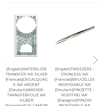
[English]WATERSLIDE
[English]TWEEZERS -
[
TRANSFER 'AA' SILVER
STAINLESS 'AA'
T
[Francais]DECALQUAG
[Francais]BRUCELLES
[F
E 'AA' ARGENT
INOXYDABLE 'AA'
[Deutsch]WASSER-
[Deutsch]PINZETTE -
TRANSFERFOLIE AA'
ROSTFREI 'AA'
T
SILBER
[Espagnol]PINZAS
[Espagnol]CALCAMON
INOXIDABLE 'AA'
[