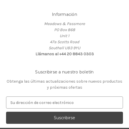
Información
Meadows & Passmore
PO Box 868
Unit 1
47a Scotts Road
Southall UB3 9YU
Llámanos al +44 20 8843 0303
Suscribirse a nuestro boletín
Obtenga las últimas actualizaciones sobre nuevos productos
y próximas ofertas
D
i
r
e
c