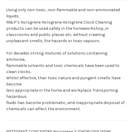
Using only non-toxic, non-flammable and non-ammoniated
liquids,
M&P’s Horogrene Horogrene Horogrene Clock Cleaning
products can be used safely in the homeworkshop, in
classrooms and public places etc. without creating
unpleasant smells, fire hazards or toxic vapours.
For decades strong mixtures of solutions containing
ammonia,
flammable solvents and toxic chemicals have been used to
clean clocks.
Whilst effective, their toxic nature and pungent smells have
become
less appropriate in the home and workplace. Transporting
hazardous
fluids has become problematic, and inappropriate disposal of
chemicals can affect the environment.
NETTOYANT CONCENTRE Horogrene 3 D'HORLOGE 125ML