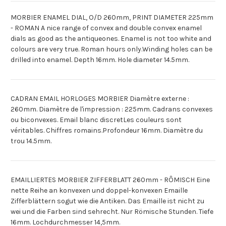
MORBIER ENAMEL DIAL, O/D 260mm, PRINT DIAMETER 225mm
- ROMAN A nice range of convex and double convex enamel
dials as good as the antiqueones. Enamel is not too white and
colours are very true. Roman hours only.Winding holes can be
drilled into enamel. Depth 16mm. Hole diameter 14.5mm.
CADRAN EMAIL HORLOGES MORBIER Diamètre externe :
260mm. Diamètre de l'impression : 225mm. Cadrans convexes
ou biconvexes. Email blanc discretLes couleurs sont
véritables. Chiffres romains.Profondeur 16mm. Diamètre du
trou 14.5mm.
EMAILLIERTES MORBIER ZIFFERBLATT 260mm - RÔMISCH Eine
nette Reihe an konvexen und doppel-konvexen Emaille
Zifferblättern sogut wie die Antiken. Das Emaille ist nicht zu
wei und die Farben sind sehrecht. Nur Römische Stunden. Tiefe
16mm. Lochdurchmesser 14,5mm.