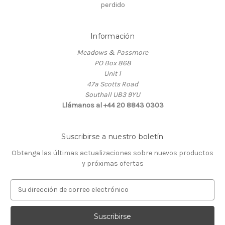
perdido
Información
Meadows & Passmore
PO Box 868
Unit 1
47a Scotts Road
Southall UB3 9YU
Llámanos al +44 20 8843 0303
Suscribirse a nuestro boletín
Obtenga las últimas actualizaciones sobre nuevos productos
y próximas ofertas
D
i
r
e