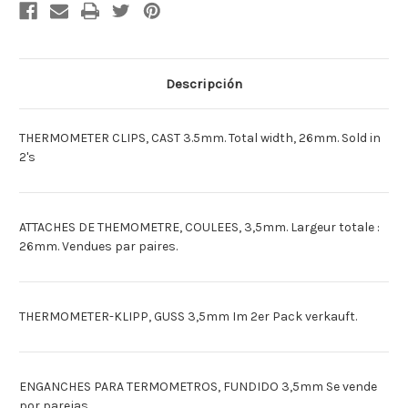
THERMOMETRE
THERMOMETRE
COULE-
COULE-
3.5MM
3.5MM
X2
X2
[Deutsch]THERMOMETER
[Deutsch]THERMOMETER
KLIPS
KLIPS
3.5MM
3.5MM
Descripción
X2
X2
[Espagnol]SUJETA
[Espagnol]SUJETA
TERMOMETRO
TERMOMETRO
3.5MM
3.5MM
THERMOMETER CLIPS, CAST 3.5mm. Total width, 26mm. Sold in
FUNDIDOX2
FUNDIDOX2
2's
ATTACHES DE THEMOMETRE, COULEES, 3,5mm. Largeur totale :
26mm. Vendues par paires.
THERMOMETER-KLIPP, GUSS 3,5mm Im 2er Pack verkauft.
ENGANCHES PARA TERMOMETROS, FUNDIDO 3,5mm Se vende
por parejas.