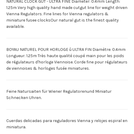
NATURAL CLOCK GUT - ULTRA FINE Diameter: 0.4mm Length:
1.25m Very high quality hand made cutgut line for weight driven
Vienna Regulators. Fine lines for Vienna regulators &
miniature fusee clocksOur natural gut is the finest quality
available.
BOYAU NATUREL POUR HORLOGE û ULTRA FIN Diamètre: 0.4mm
Longueur: 1.25m Très haute qualité coupé main pour les poids
de régulateurs d'horloge Viennoise. Corde fine pour régulateurs
de viennoises & horloges fusée miniatures.
Feine Natursaiten für Wiener Regulatorenund Miniatur
Schnecken Uhren.
Cuerdas delicadas para reguladores Vienna y relojes espiral en
miniatura.