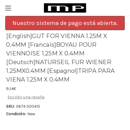
Nuestro sistema de pago está abierta.
[English]GUT FOR VIENNA 1.25M X
0.4MM [Francais]BOYAU POUR
VIENNOISE 1.25M X 0.4MM
[Deutsch]NATURSEIL FUR WIENER
1.25MX0.4MM [Espagnol]TRIPA PARA
VIENA 1.25M X 0.4MM
9,14€
Escribir una reseña
SKU:
0674 000415
Condición:
New