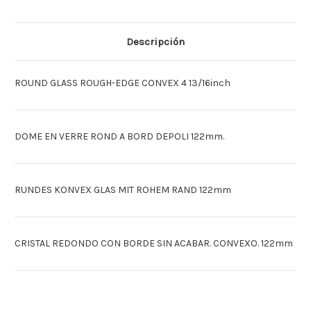
[Deutsch]KONV.
[Deutsch]KONV.
GLAS
GLAS
RND
RND
122MM
122MM
Descripción
[Espagnol]VIDRIO
[Espagnol]VIDRIO
CONVEXO
CONVEXO
REDON
REDON
122MM
122MM
ROUND GLASS ROUGH-EDGE CONVEX 4 13/16inch
DOME EN VERRE ROND A BORD DEPOLI 122mm.
RUNDES KONVEX GLAS MIT ROHEM RAND 122mm
CRISTAL REDONDO CON BORDE SIN ACABAR. CONVEXO. 122mm