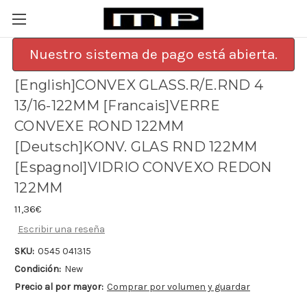
Nuestro sistema de pago está abierta.
[English]CONVEX GLASS.R/E.RND 4
13/16-122MM [Francais]VERRE
CONVEXE ROND 122MM
[Deutsch]KONV. GLAS RND 122MM
[Espagnol]VIDRIO CONVEXO REDON
122MM
11,36€
Escribir una reseña
SKU:
0545 041315
Condición:
New
Precio al por mayor:
Comprar por volumen y guardar