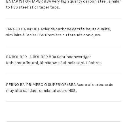
BA TAP 1ST OR TAPER 8BA Very high quality carbon steel, similar
to HSS steel.1st or taper taps.
TARAUD BA 1er 8BA Acier de carbone de très haute qualité,
similaire á l'acier HSS.Premiers ou tarauds coniques.
BA BOHRER - 1. BOHRER 8BA Sehr hochwertiger
Kohlenstoffstahl, ähnlichwie Schnellstahl. 1. Bohrer.
PERNO BA. PRIMERO O SUPERIOR/8BA Acero al carbono de
muy alta calidadl, similar al acero HSS .