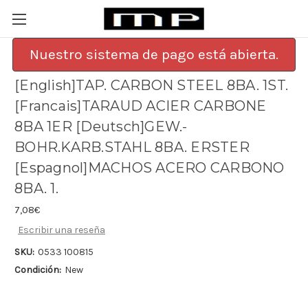
Nuestro sistema de pago está abierta.
[English]TAP. CARBON STEEL 8BA. 1ST.
[Francais]TARAUD ACIER CARBONE
8BA 1ER [Deutsch]GEW.-
BOHR.KARB.STAHL 8BA. ERSTER
[Espagnol]MACHOS ACERO CARBONO
8BA. 1.
7,08€
Escribir una reseña
SKU:
0533 100815
Condición:
New