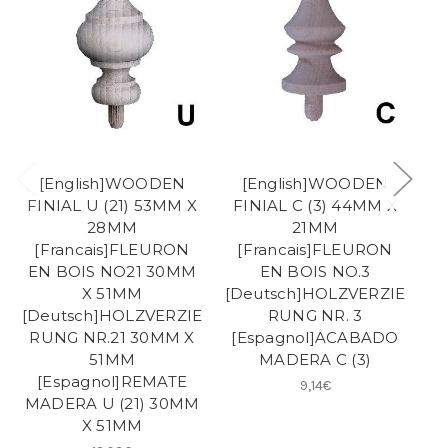
[English]WOODEN
[English]WOODEN
FINIAL U (21) 53MM X
FINIAL C (3) 44MM X
F
28MM
21MM
[Francais]FLEURON
[Francais]FLEURON
EN BOIS NO21 30MM
EN BOIS NO.3
X 51MM
[Deutsch]HOLZVERZIE
[D
[Deutsch]HOLZVERZIE
RUNG NR. 3
RUNG NR.21 30MM X
[Espagnol]ACABADO
[
51MM
MADERA C (3)
[Espagnol]REMATE
9,14€
MADERA U (21) 30MM
X 51MM