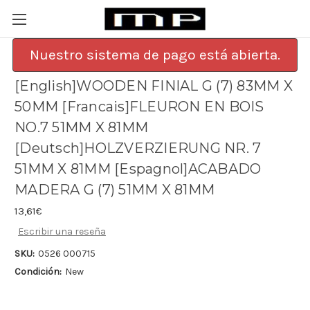
Nuestro sistema de pago está abierta.
[English]WOODEN FINIAL G (7) 83MM X
50MM [Francais]FLEURON EN BOIS
NO.7 51MM X 81MM
[Deutsch]HOLZVERZIERUNG NR. 7
51MM X 81MM [Espagnol]ACABADO
MADERA G (7) 51MM X 81MM
13,61€
Escribir una reseña
SKU:
0526 000715
Condición:
New