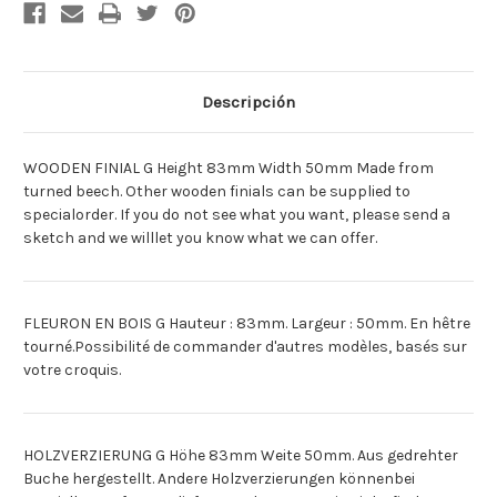
50MM
50MM
[Francais]FLEURON
[Francais]FLEURON
EN
EN
BOIS
BOIS
NO.7
NO.7
51MM
51MM
X
X
Descripción
81MM
81MM
[Deutsch]HOLZVERZIERUNG
[Deutsch]HOLZVERZIERU
NR.
NR.
7
7
WOODEN FINIAL G Height 83mm Width 50mm Made from
51MM
51MM
X
X
turned beech. Other wooden finials can be supplied to
81MM
81MM
specialorder. If you do not see what you want, please send a
[Espagnol]ACABADO
[Espagnol]ACABADO
MADERA
MADERA
sketch and we willlet you know what we can offer.
G
G
(7)
(7)
51MM
51MM
X
X
81MM
81MM
FLEURON EN BOIS G Hauteur : 83mm. Largeur : 50mm. En hêtre
tourné.Possibilité de commander d'autres modèles, basés sur
votre croquis.
HOLZVERZIERUNG G Höhe 83mm Weite 50mm. Aus gedrehter
Buche hergestellt. Andere Holzverzierungen könnenbei