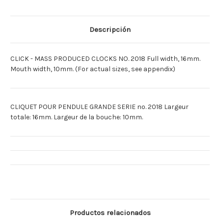
2018
2018
[Espagnol]MUELLE
[Espagnol]MUELLE
TRINQUETE
TRINQUETE
NUMERO
NUMERO
Descripción
2018
2018
CLICK - MASS PRODUCED CLOCKS NO. 2018 Full width, 16mm.
Mouth width, 10mm. (For actual sizes, see appendix)
CLIQUET POUR PENDULE GRANDE SERIE no. 2018 Largeur
totale: 16mm. Largeur de la bouche: 10mm.
Productos relacionados