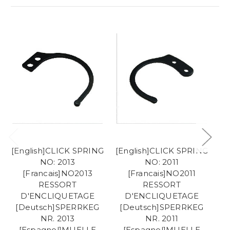
[English]CLICK SPRING
[English]CLICK SPRING
[E
NO: 2013
NO: 2011
NO
[Francais]NO2013
[Francais]NO2011
RESSORT
RESSORT
D'ENCLIQUETAGE
D'ENCLIQUETAGE
[
[Deutsch]SPERRKEG
[Deutsch]SPERRKEG
NR. 2013
NR. 2011
[Espagnol]MUELLE
[Espagnol]MUELLE
T