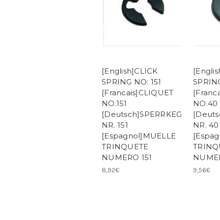
[English]CLICK
[Engli
SPRING NO: 151
SPRIN
[Francais]CLIQUET
[Franc
NO.151
NO.40
[Deutsch]SPERRKEG
[Deut
NR. 151
NR. 40
[Espagnol]MUELLE
[Espa
TRINQUETE
TRINQ
NUMERO 151
NUME
8,92€
9,56€