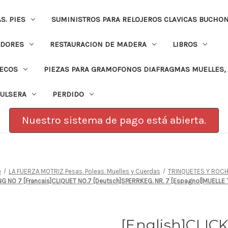
. PIES
SUMINISTROS PARA RELOJEROS CLAVICAS BUCHO
ADORES
RESTAURACION DE MADERA
LIBROS
PECOS
PIEZAS PARA GRAMOFONOS DIAFRAGMAS MUELLES, 
PULSERA
PERDIDO
Nuestro sistema de pago está abierta.
e
LA FUERZA MOTRIZ Pesas. Poleas. Muelles y Cuerdas
TRINQUETES Y ROC
ING NO 7 [Francais]CLIQUET NO.7 [Deutsch]SPERRKEG. NR. 7 [Espagnol]MUELL
[English]CLIC