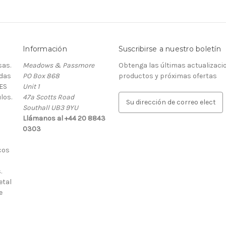
Información
Suscribirse a nuestro boletín
as.
Meadows & Passmore
Obtenga las últimas actualizaci
rdas
PO Box 868
productos y próximas ofertas
ES
Unit 1
los.
47a Scotts Road
D
Southall UB3 9YU
i
Llámanos al +44 20 8843
r
0303
e
c
cos
c
i
.
ó
etal
n
e
d
e
c
o