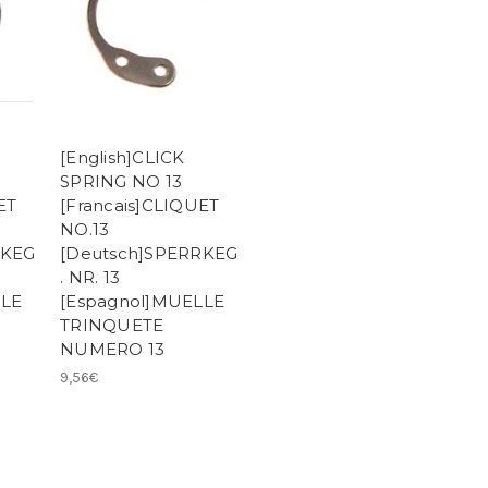
[English]CLICK
SPRING NO 13
ET
[Francais]CLIQUET
NO.13
RKEG
[Deutsch]SPERRKEG
. NR. 13
LLE
[Espagnol]MUELLE
TRINQUETE
NUMERO 13
9,56€