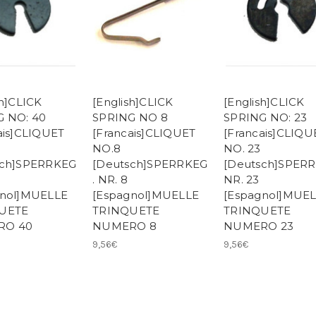
sh]CLICK
[English]CLICK
[English]CLICK
G NO: 40
SPRING NO 8
SPRING NO: 23
ais]CLIQUET
[Francais]CLIQUET
[Francais]CLIQU
NO.8
NO. 23
sch]SPERRKEG
[Deutsch]SPERRKEG
[Deutsch]SPER
. NR. 8
NR. 23
gnol]MUELLE
[Espagnol]MUELLE
[Espagnol]MUE
UETE
TRINQUETE
TRINQUETE
RO 40
NUMERO 8
NUMERO 23
9,56€
9,56€