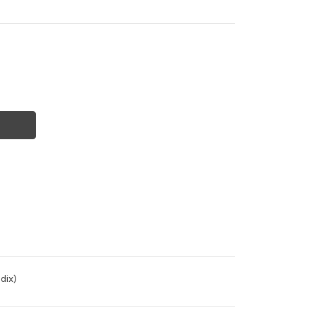
G.
dix)