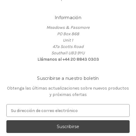
Información
Meadows & Passmore
PO Box 868
Unit 1
47a Scotts Road
Southall UB3 9YU
Llámanos al +44 20 8843 0303
Suscribirse a nuestro boletín
Obtenga las últimas actualizaciones sobre nuevos productos
y próximas ofertas
D
i
r
e
c