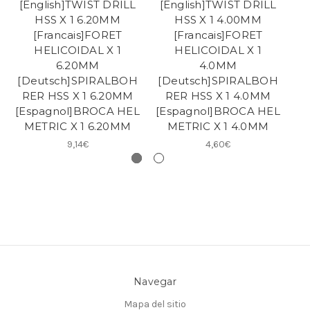
[English]TWIST DRILL
[English]TWIST DRILL
[
HSS X 1 6.20MM
HSS X 1 4.00MM
[Francais]FORET
[Francais]FORET
HELICOIDAL X 1
HELICOIDAL X 1
6.20MM
4.0MM
[Deutsch]SPIRALBOH
[Deutsch]SPIRALBOH
[
RER HSS X 1 6.20MM
RER HSS X 1 4.0MM
R
[Espagnol]BROCA HEL
[Espagnol]BROCA HEL
[E
METRIC X 1 6.20MM
METRIC X 1 4.0MM
9,14€
4,60€
Navegar
Mapa del sitio