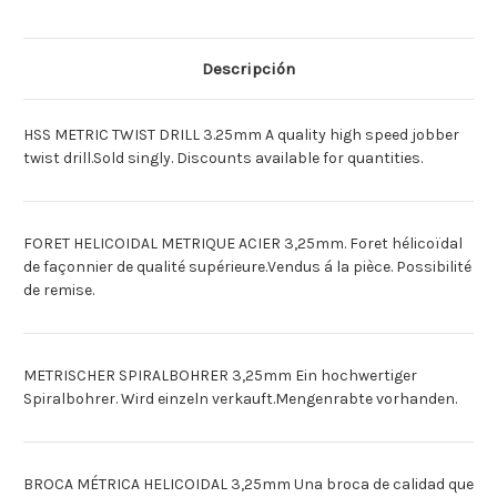
X
X
1
1
3.25MM
3.25MM
[Deutsch]SPIRALBOHRER
[Deutsch]SPIRALBOHRER
HSS
HSS
Descripción
X
X
1
1
3.25MM
3.25MM
[Espagnol]BROCA
[Espagnol]BROCA
HSS METRIC TWIST DRILL 3.25mm A quality high speed jobber
HEL
HEL
METRIC
METRIC
twist drill.Sold singly. Discounts available for quantities.
X
X
1
1
3.25MM
3.25MM
FORET HELICOIDAL METRIQUE ACIER 3,25mm. Foret hélicoïdal
de façonnier de qualité supérieure.Vendus á la pièce. Possibilité
de remise.
METRISCHER SPIRALBOHRER 3,25mm Ein hochwertiger
Spiralbohrer. Wird einzeln verkauft.Mengenrabte vorhanden.
BROCA MÉTRICA HELICOIDAL 3,25mm Una broca de calidad que