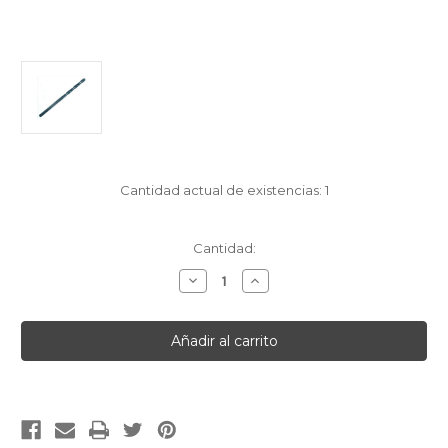
Cantidad actual de existencias:
1
Cantidad:
Disminuir
Aumentar
la
la
cantidad
cantidad
de
de
[English]TWIST
[English]TWIST
DRILL
DRILL
HSS
HSS
X
X
1
1
3.25MM
3.25MM
[Francais]FORET
[Francais]FORET
HELICOIDAL
HELICOIDAL