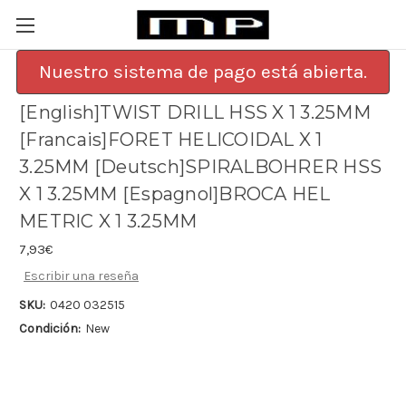
Nuestro sistema de pago está abierta.
[English]TWIST DRILL HSS X 1 3.25MM
[Francais]FORET HELICOIDAL X 1
3.25MM [Deutsch]SPIRALBOHRER HSS
X 1 3.25MM [Espagnol]BROCA HEL
METRIC X 1 3.25MM
7,93€
Escribir una reseña
SKU:
0420 032515
Condición:
New