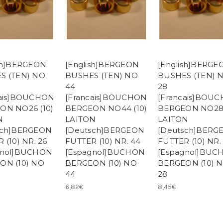
ish]BERGEON
[English]BERGEON
[English]BERGE
S (TEN) NO
BUSHES (TEN) NO
BUSHES (TEN) 
44
28
cais]BOUCHON
[Francais]BOUCHON
[Francais]BOU
ON NO26 (10)
BERGEON NO44 (10)
BERGEON NO28 
N
LAITON
LAITON
sch]BERGEON
[Deutsch]BERGEON
[Deutsch]BERG
 (10) NR. 26
FUTTER (10) NR. 44
FUTTER (10) NR.
gnol]BUCHON
[Espagnol]BUCHON
[Espagnol]BUC
ON (10) NO
BERGEON (10) NO
BERGEON (10) 
44
28
6,82€
8,45€