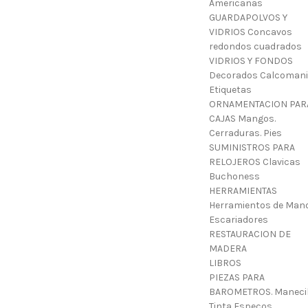
Americanas
GUARDAPOLVOS Y
VIDRIOS Concavos
redondos cuadrados
VIDRIOS Y FONDOS
Decorados Calcoman
Etiquetas
ORNAMENTACION PAR
CAJAS Mangos.
Cerraduras. Pies
SUMINISTROS PARA
RELOJEROS Clavicas
Buchoness
HERRAMIENTAS
Herramientos de Mano
Escariadores
RESTAURACION DE
MADERA
LIBROS
PIEZAS PARA
BAROMETROS. Manecil
Tinta Especos