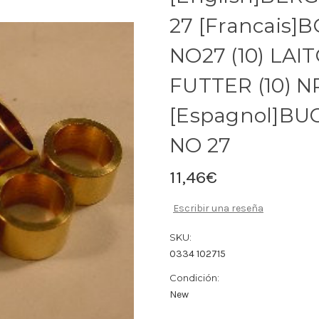
27 [Francais
NO27 (10) LA
FUTTER (10) NR
[Espagnol]BU
NO 27
11,46€
Escribir una reseña
SKU:
0334 102715
Condición:
New