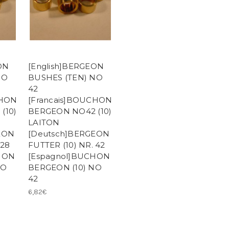
ON
[English]BERGEON
NO
BUSHES (TEN) NO
42
CHON
[Francais]BOUCHON
(10)
BERGEON NO42 (10)
LAITON
EON
[Deutsch]BERGEON
 28
FUTTER (10) NR. 42
HON
[Espagnol]BUCHON
NO
BERGEON (10) NO
42
6,82€