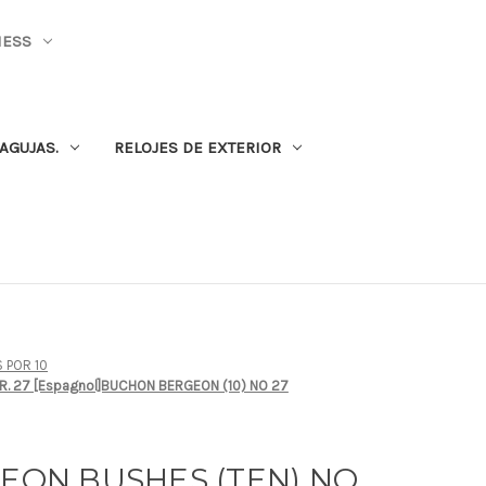
NESS
AGUJAS.
RELOJES DE EXTERIOR
 POR 10
NR. 27 [Espagnol]BUCHON BERGEON (10) NO 27
GEON BUSHES (TEN) NO