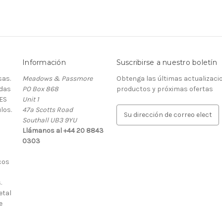
Información
Suscribirse a nuestro boletín
as.
Meadows & Passmore
Obtenga las últimas actualizaci
rdas
PO Box 868
productos y próximas ofertas
ES
Unit 1
los.
47a Scotts Road
D
Southall UB3 9YU
i
Llámanos al +44 20 8843
r
0303
e
c
cos
c
i
.
ó
etal
n
e
d
e