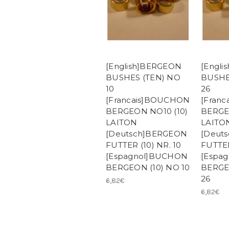
[English]BERGEON
[Engl
BUSHES (TEN) NO
BUSHE
10
26
[Francais]BOUCHON
[Fran
BERGEON NO10 (10)
BERGE
LAITON
LAITO
[Deutsch]BERGEON
[Deut
FUTTER (10) NR. 10
FUTTER
[Espagnol]BUCHON
[Espa
BERGEON (10) NO 10
BERGE
26
6,82€
6,82€