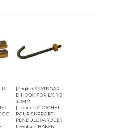
ULU
[English]SEATBOAR
D HOOK FOR L/C 1/8
3.2MM
HET
[Francais]CROCHET
 DE
POUR SUPPORT
PENDULE PARQUET
EL
[Deutsch]HAKEN