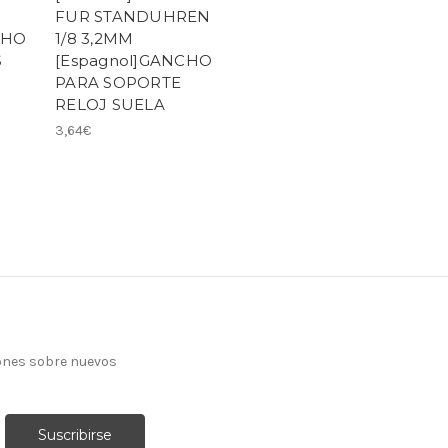
FUR STANDUHREN
CHO
1/8 3,2MM
S
[Espagnol]GANCHO
PARA SOPORTE
RELOJ SUELA
3,64€
ones sobre nuevos