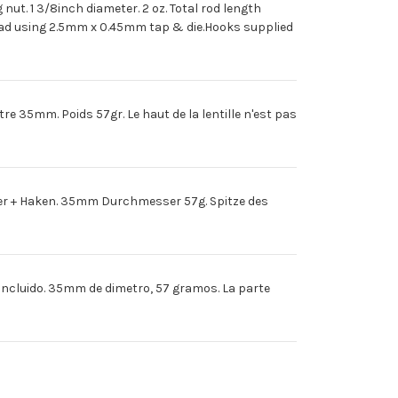
 1 3/8inch diameter. 2 oz. Total rod length
LO
read using 2.5mm x 0.45mm tap & die.Hooks supplied
e 35mm. Poids 57gr. Le haut de la lentille n'est pas
r + Haken. 35mm Durchmesser 57g. Spitze des
incluido. 35mm de dimetro, 57 gramos. La parte