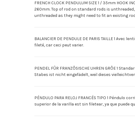
FRENCH CLOCK PENDULUM SIZE 1 / 35mm HOOK INCLUDE
260mm. Top of rod on standard rods is unthreaded, 
unthreaded as they might need to fit an existing rod
BALANCIER DE PENDULE DE PARIS TAILLE 1 Avec lentill
fileté, car ceci peut varier.
PENDEL FÛR FRANZÔSISCHE UHREN GRÔE 1 Standard P
Stabes ist nicht eingefädelt, weil dieses vielleicht
PÉNDULO PARA RELOJ FRANCÉS TIPO 1 Péndulo corrien
superior de la varilla est sin filetear, ya que puede 