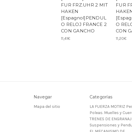
FUR FRZ.UHR 2 MIT
FUR F
HAKEN
HAKE
[Espagnol]PENDUL
[Espa
O RELOJ FRANCE 2
O REL
CON GANCHO
CON 
11,41€
11,20€
Navegar
Categorías
Mapa del sitio
LA FUERZA MOTRIZ Pes
Poleas. Muelles y Cue
TRENES DE ENGRANAJ
Suspensiones y Pendu
EL MECANISMO DE