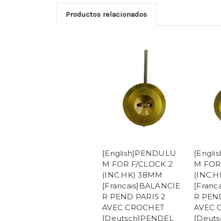
Productos relacionados
[English]PENDULU
[Engl
M FOR F/CLOCK 2
M FOR
(INC.HK) 38MM
(INC.
[Francais]BALANCIE
[Franc
R PEND PARIS 2
R PEN
AVEC CROCHET
AVEC 
[Deutsch]PENDEL
[Deut