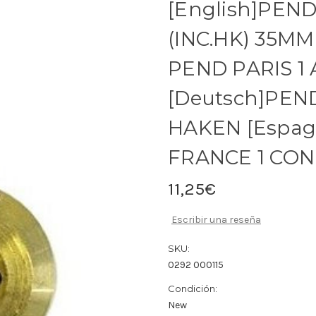
[English]PEN
(INC.HK) 35MM
PEND PARIS 1
[Deutsch]PEN
HAKEN [Espa
FRANCE 1 CO
11,25€
Escribir una reseña
SKU:
0292 000115
Condición:
New