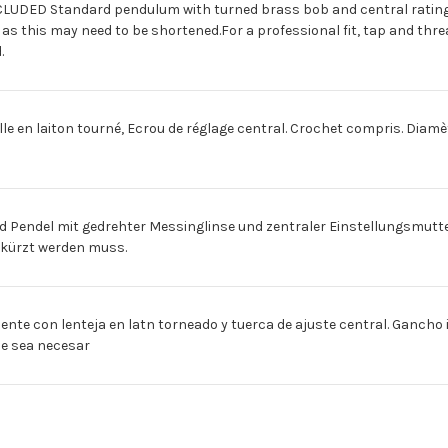
HAKEN
HAKEN
D Standard pendulum with turned brass bob and central rating nut.
[Espagnol]PENDULO
[Espagnol]PENDU
as this may need to be shortened.For a professional fit, tap and th
RELOJ
RELOJ
FRANCE
FRANCE
.
1
1
CON
CON
GANCHO
GANCHO
e en laiton tourné, Ecrou de réglage central. Crochet compris. Diamètr
endel mit gedrehter Messinglinse und zentraler Einstellungsmutte
verkürzt werden muss.
te con lenteja en latn torneado y tuerca de ajuste central. Gancho 
que sea necesar