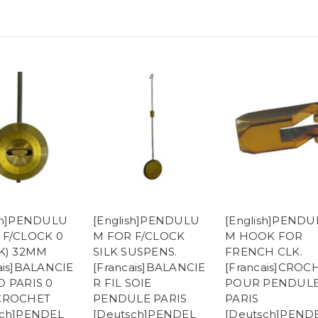
ish]PENDULU
[English]PENDULU
[English]PEND
 F/CLOCK 0
M FOR F/CLOCK
M HOOK FOR
HK) 32MM
SILK SUSPENS.
FRENCH CLK.
ais]BALANCIE
[Francais]BALANCIE
[Francais]CROC
D PARIS 0
R FIL SOIE
POUR PENDULE
CROCHET
PENDULE PARIS
PARIS
sch]PENDEL
[Deutsch]PENDEL
[Deutsch]PEND