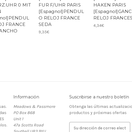
RZ.UHR 0 MIT
FUR F/UHR PARIS
HAKEN PARIS
N
[Espagnol]PENDUL
[Espagnol]GAN
gnol]PENDUL
O RELOJ FRANCE
RELOJ FRANCE
OJ FRANCE
SEDA
4,34€
GANCHO
9,35€
Información
Suscribirse a nuestro boletín
as.
Meadows & Passmore
Obtenga las últimas actualizaci
rdas
PO Box 868
productos y próximas ofertas
ES
Unit 1
los.
47a Scotts Road
D
Southall UB3 9YU
i