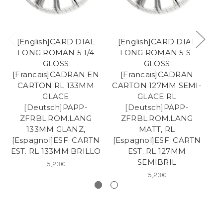
[English]CARD DIAL
[English]CARD DIAL
LONG ROMAN 5 1/4
LONG ROMAN 5 S-
GLOSS
GLOSS
[Francais]CADRAN EN
[Francais]CADRAN
[
CARTON RL 133MM
CARTON 127MM SEMI-
GLACE
GLACE RL
[Deutsch]PAPP-
[Deutsch]PAPP-
ZFRBL.ROM.LANG
ZFRBL.ROM.LANG
133MM GLANZ,
MATT, RL
[Espagnol]ESF. CARTN
[Espagnol]ESF. CARTN
[E
EST. RL 133MM BRILLO
EST. RL 127MM
SEMIBRIL
5,23€
5,23€