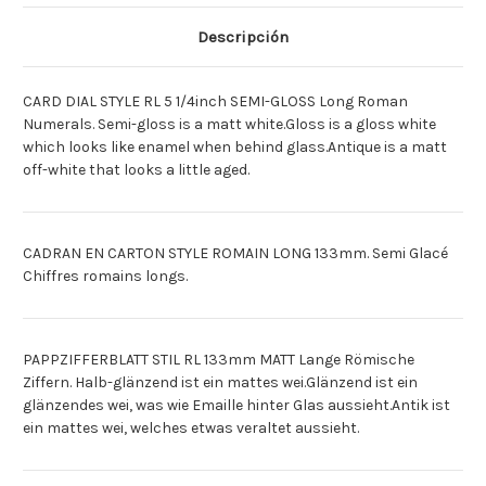
133MM
133MM
SEMI-
SEMI-
GLACE
GLACE
Descripción
RL
RL
[Deutsch]PAPP-
[Deutsch]PAPP-
ZFRBL.ROM.LANG
ZFRBL.ROM.LANG
MATT,
MATT,
CARD DIAL STYLE RL 5 1/4inch SEMI-GLOSS Long Roman
RL
RL
[Espagnol]ESF.
[Espagnol]ESF.
Numerals. Semi-gloss is a matt white.Gloss is a gloss white
CARTN
CARTN
which looks like enamel when behind glass.Antique is a matt
EST.
EST.
RL
RL
off-white that looks a little aged.
133MM
133MM
SEMIBRIL
SEMIBRIL
CADRAN EN CARTON STYLE ROMAIN LONG 133mm. Semi Glacé
Chiffres romains longs.
PAPPZIFFERBLATT STIL RL 133mm MATT Lange Römische
Ziffern. Halb-glänzend ist ein mattes wei.Glänzend ist ein
glänzendes wei, was wie Emaille hinter Glas aussieht.Antik ist
ein mattes wei, welches etwas veraltet aussieht.